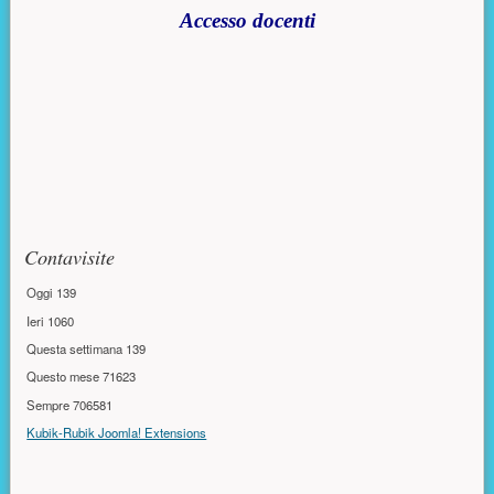
Accesso docenti
Risorse aggiuntive (colonna di destra)
Contavisite
Oggi
139
Ieri
1060
Questa settimana
139
Questo mese
71623
Sempre
706581
Kubik-Rubik Joomla! Extensions