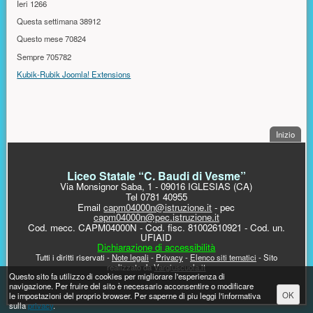
Ieri
1266
Questa settimana
38912
Questo mese
70824
Sempre
705782
Kubik-Rubik Joomla! Extensions
. Sal
Inizio
PIÈ DI PAGINA
Liceo Statale “C. Baudi di Vesme”
Via Monsignor Saba, 1 - 09016 IGLESIAS (CA)
Tel 0781 40955
Email
capm04000n@istruzione.it
- pec
capm04000n@pec.istruzione.it
Cod. mecc. CAPM04000N - Cod. fisc. 81002610921 - Cod. un.
UFIAID
Dichiarazione di accessibilità
Tutti i diritti riservati -
Note legali
-
Privacy
-
Elenco siti tematici
- Sito
realizzato da
Vargiuscuola.it
Messaggio di avviso
Questo sito fa utilizzo di cookies per migliorare l'esperienza di
navigazione. Per fruire del sito è necessario acconsentire o modificare
OK
le impostazioni del proprio browser. Per saperne di piu leggi l'informativa
sulla
privacy
.