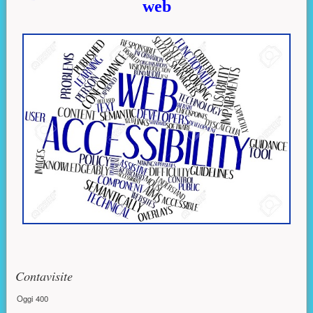
web
Risorse aggiuntive (colonna di destra)
Contavisite
Oggi
400