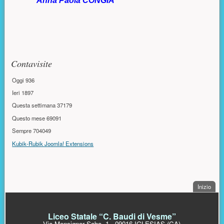
Anna Paola CONGIA
Risorse aggiuntive (colonna di destra)
Contavisite
Oggi
936
Ieri
1897
Questa settimana
37179
Questo mese
69091
Sempre
704049
Kubik-Rubik Joomla! Extensions
. Sal
Inizio
PIÈ DI PAGINA
Liceo Statale “C. Baudi di Vesme”
Via Monsignor Saba, 1 - 09016 IGLESIAS (CA)