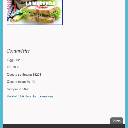
Contavisite
Oggi
962
Ieri
1003
Questa settimana
38208
Questo mese
70120
Sempre
705078
Kubik-Rubik Joomla! Extensions
. Sal
Inizio