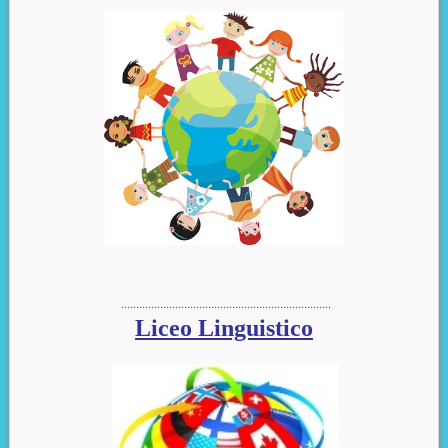
......................................................................
Liceo Linguistico