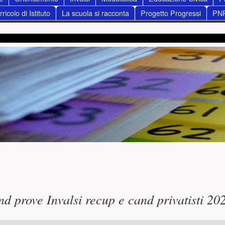
ricolo di Istituto
La scuola si racconta
Progetto Progressi
PN
ncipale
nd prove Invalsi recup e cand privatisti 20