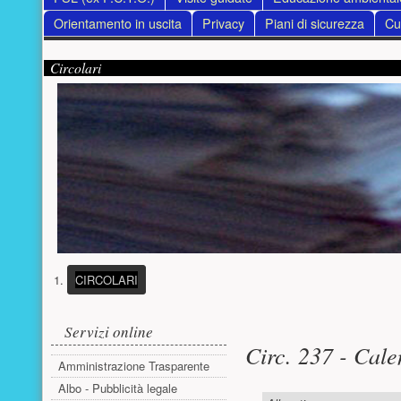
Orientamento in uscita
Privacy
Piani di sicurezza
Cur
Contenuto supplementare (superiore)
Presentazione
Circolari
(PULSANTE PRESENTAZIONE)
CIRCOLARI
Menu laterale
Contenuto pri
Servizi online
Circ. 237 - Cale
Amministrazione Trasparente
Albo - Pubblicità legale