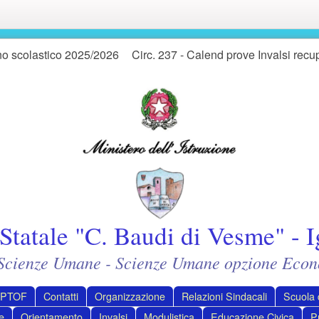
o scolastico 2025/2026
Circ. 237 - Calend prove Invalsi recu
Statale "C. Baudi di Vesme" - I
- Scienze Umane - Scienze Umane opzione Econ
PTOF
Contatti
Organizzazione
Relazioni Sindacali
Scuola d
e
Orientamento
Invalsi
Modulistica
Educazione Civica
P