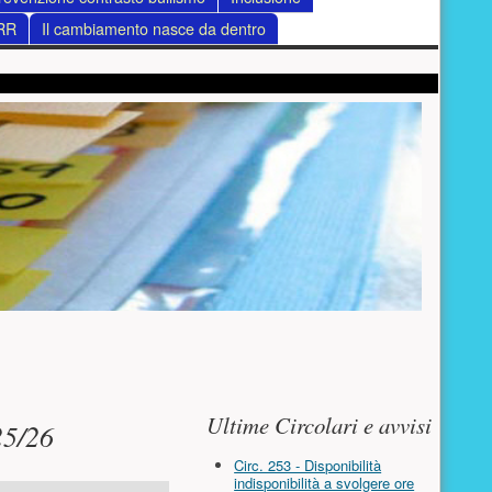
RR
Il cambiamento nasce da dentro
Risorse aggiuntive (colo
Ultime Circolari e avvisi
25/26
Circ. 253 - Disponibilità
indisponibilità a svolgere ore