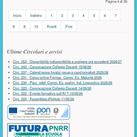
Pagina 4 di 30
Inizio
Indietro
1
2
3
4
5
6
7
8
9
10
Avanti
Fine
Risorse aggiuntive (colonna di destra)
Ultime Circolari e avvisi
Circ. 253 - Disponibilità indisponibilità a svolgere ore eccedenti 2026/27
Circ. 243 - Convocazione Collegio Docenti 15/06/26
Circ. 237 - Calend prove Invalsi recup e cand privatisti 2025/26
Circ. 231 - Corso online Formaz. Comm. Es. Maturità 2026
Circ. 230 - Parz. rettif. Comm. Es. prelim. Ind. Linguistico 2025/26
Circ. 223 - Convocazione Collegio Docenti 14/05/26
Circ. 222 - Evento formativo sull'AI 7-10/05/26
Circ. 220 - Assemblea d'Istituto 11/05/26