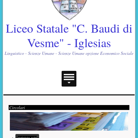
Liceo Statale "C. Baudi di
Vesme" - Iglesias
Linguistico - Scienze Umane - Scienze Umane opzione Economico Sociale
Menu principale
Contenuto supplementare (superiore)
Presentazione
Circolari