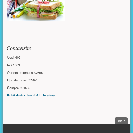
Contavisite
Oggi
409
Ieri
1003
Questa settimana
37655
Questo mese
69567
Sempre
704525
Kubik-Rubik Joomla! Extensions
. Sal
Inizio
PIÈ DI PAGINA