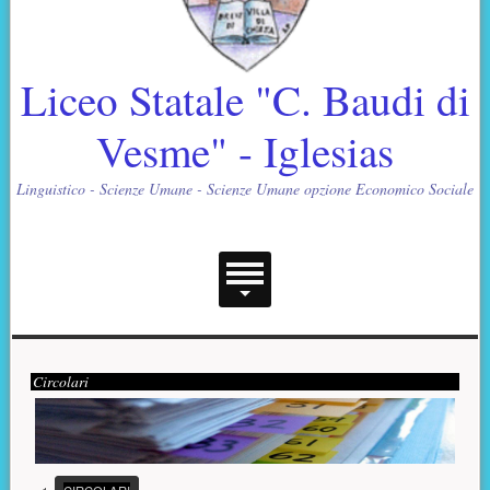
Liceo Statale "C. Baudi di
Vesme" - Iglesias
Linguistico - Scienze Umane - Scienze Umane opzione Economico Sociale
Menu principale
Contenuto supplementare (superiore)
Presentazione
Circolari