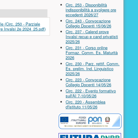
Circ. 253 - Disponibilità
indisponibilità a svolgere ore
eccedenti 2026/27
Circ. 243 - Convocazione
Collegio Docenti 15/06/26
Circ. 237 - Calend prove
Invalsi recup e cand privatisti
2025/26
Circ. 231 - Corso online
Formaz. Comm. Es. Maturità
2026
Circ. 230 - Parz. rettif. Comm.
Es. prelim. Ind. Linguistico
2025/26
Circ. 223 - Convocazione
Collegio Docenti 14/05/26
Circ. 222 - Evento formativo
sull'AI 7-10/05/26
Circ. 220 - Assemblea
d'Istituto 11/05/26