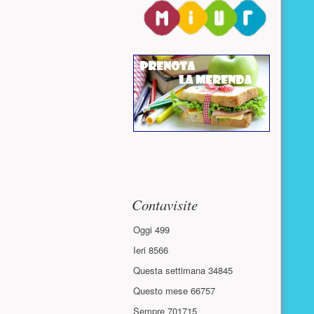
Contavisite
Oggi
499
Ieri
8566
Questa settimana
34845
Questo mese
66757
Sempre
701715