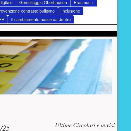
igitale
Gemellaggio Oberhausen
Erasmus +
revenzione contrasto bullismo
Inclusione
RR
Il cambiamento nasce da dentro
Risorse aggiuntive (colo
Ultime Circolari e avvisi
4/25