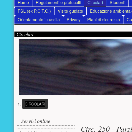
Menu principale
Home
Regolamenti e protocolli
Circolari
Studenti
FSL (ex P.C.T.O.)
Visite guidate
Educazione ambiental
Orientamento in uscita
Privacy
Piani di sicurezza
Cur
Contenuto supplementare (superiore)
Presentazione
Circolari
(PULSANTE PRESENTAZIONE)
CIRCOLARI
Menu laterale
Contenuto pri
Servizi online
Circ. 250 - Parz