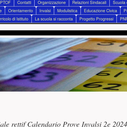
PTOF
Contatti
Organizzazione
Relazioni Sindacali
Scuola d
e
Orientamento
Invalsi
Modulistica
Educazione Civica
P
ricolo di Istituto
La scuola si racconta
Progetto Progressi
PN
ncipale
iale rettif Calendario Prove Invalsi 2e 202