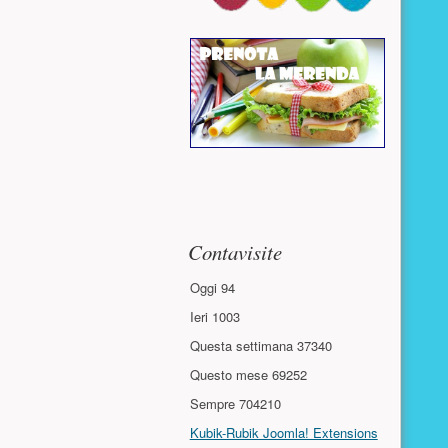
Contavisite
Oggi
94
Ieri
1003
Questa settimana
37340
Questo mese
69252
Sempre
704210
Kubik-Rubik Joomla! Extensions