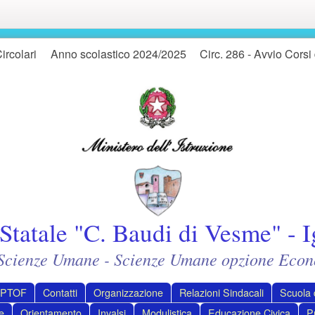
ircolari
Anno scolastico 2024/2025
Circ. 286 - Avvio Corsi
Statale "C. Baudi di Vesme" - I
- Scienze Umane - Scienze Umane opzione Econ
PTOF
Contatti
Organizzazione
Relazioni Sindacali
Scuola d
e
Orientamento
Invalsi
Modulistica
Educazione Civica
P