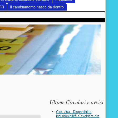
RR
Il cambiamento nasce da dentro
Risorse aggiuntive (colo
Ultime Circolari e avvisi
Circ. 253 - Disponibilità
indisponibilità a svolgere ore