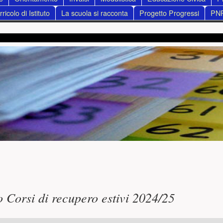
ricolo di Istituto
La scuola si racconta
Progetto Progressi
PN
ncipale
o Corsi di recupero estivi 2024/25