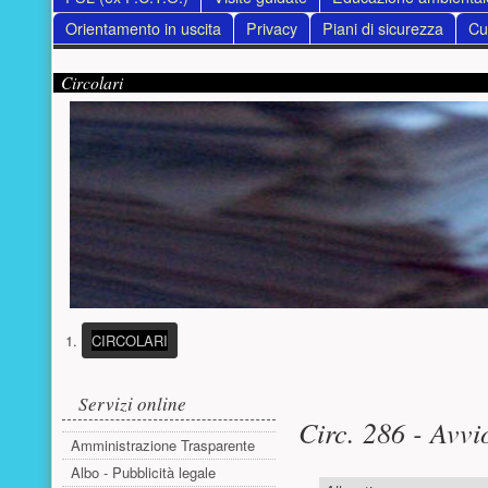
Orientamento in uscita
Privacy
Piani di sicurezza
Cur
Contenuto supplementare (superiore)
Presentazione
Circolari
(PULSANTE PRESENTAZIONE)
CIRCOLARI
Menu laterale
Contenuto pri
Servizi online
Circ. 286 - Avvi
Amministrazione Trasparente
Albo - Pubblicità legale